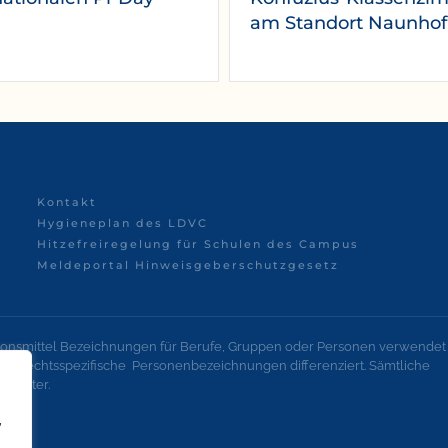
am Standort Naunhof
Kontakt
Hygieneplan des LDVC
Hitzefreiregelung für Schulen des Campus
Meldeportal Hinweisgeberschutzgesetz
onsmittel Bezeichnungen für Berufe, Gruppen oder Personen verwendet
geschlechtsspezifische Personenbezeichnungen differenziert. Sämtliche
lechter.
,