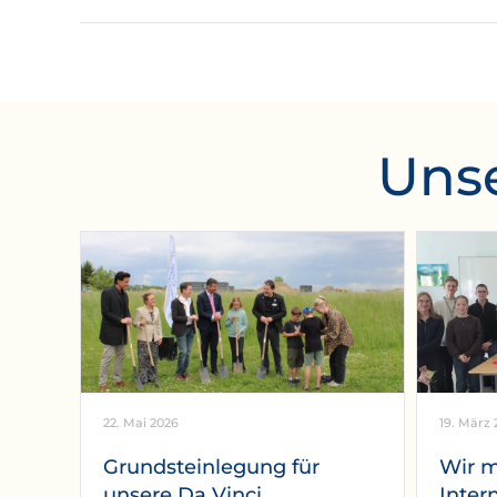
Unse
22. Mai 2026
19. März 
Grundsteinlegung für
Wir 
unsere Da Vinci
Inter