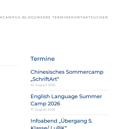
N
CAMPUS-BLOG
UNSERE TERMINE
KONTAKT
SUCHEN
Termine
Chinesisches Sommercamp
„SchriftArt“
10. August 2026
English Language Summer
Camp 2026
17. August 2026
Infoabend „Übergang 5.
Klasse/ LuBK“