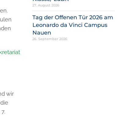
27. August 2026
en.
Tag der Offenen Tür 2026 am
hulen
Leonardo da Vinci Campus
enden
Nauen
26. September 2026
retariat
d wir
 die
7.