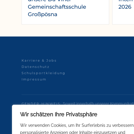
Gemeinschaftsschule
2026
Großpösna
Karriere & Jobs
Datenschutz
Schulsportkleidung
Impressum
Soweit innerhalb unserer Kommunikati
GENDER-HINWEIS:
Interesse einer besseren und leichteren Lesbarkeit nicht in 
Wir schätzen Ihre Privatsphäre
Personenbezeichnungen gelten gleichermaßen für alle Gesch
Wir verwenden Cookies, um Ihr Surferlebnis zu verbessern
personalisierte Anzeigen oder Inhalte einzusetzen und