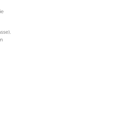
ie
sse),
en