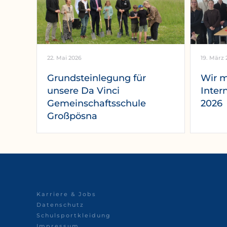
22. Mai 2026
19. März 
Grundsteinlegung für
Wir 
unsere Da Vinci
Inter
Gemeinschaftsschule
2026
Großpösna
Karriere & Jobs
Datenschutz
Schulsportkleidung
Impressum