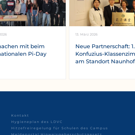
2026
13. März 2026
machen mit beim
Neue Partnerschaft: 1.
nationalen Pi-Day
Konfuzius-Klassenzi
am Standort Naunhof
Kontakt
Hygieneplan des LDVC
Hitzefreiregelung für Schulen des Campus
Meldeportal Hinweisgeberschutzgesetz