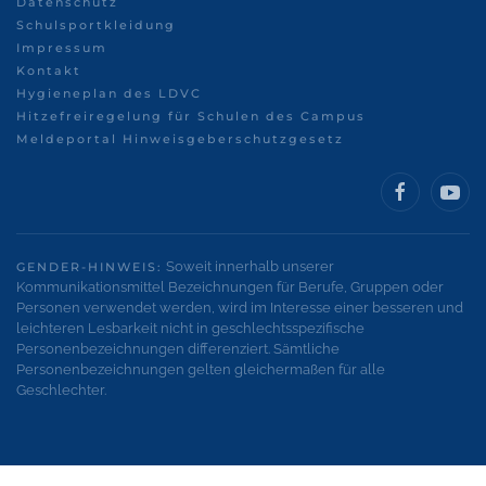
Datenschutz
Schulsportkleidung
Impressum
Kontakt
Hygieneplan des LDVC
Hitzefreiregelung für Schulen des Campus
Meldeportal Hinweisgeberschutzgesetz
Soweit innerhalb unserer
GENDER-HINWEIS:
Kommunikationsmittel Bezeichnungen für Berufe, Gruppen oder
Personen verwendet werden, wird im Interesse einer besseren und
leichteren Lesbarkeit nicht in geschlechtsspezifische
Personenbezeichnungen differenziert. Sämtliche
Personenbezeichnungen gelten gleichermaßen für alle
Geschlechter.