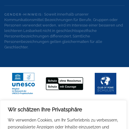
Soweit innerhalb unserer
GENDER-HINWEIS:
Kommunikationsmittel Bezeichnungen für Berufe, Gruppen oder
Personen verwendet werden, wird im Interesse einer besseren und
leichteren Lesbarkeit nicht in geschlechtsspezifische
Personenbezeichnungen differenziert. Sämtliche
Personenbezeichnungen gelten gleichermaßen für alle
Geschlechter.
Wir schätzen Ihre Privatsphäre
Wir verwenden Cookies, um Ihr Surferlebnis zu verbessern,
personalisierte Anzeigen oder Inhalte einzusetzen und