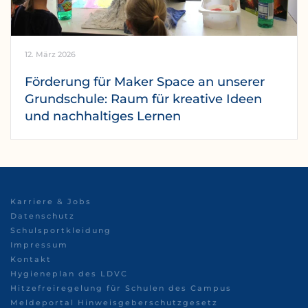
12. März 2026
Förderung für Maker Space an unserer
Grundschule: Raum für kreative Ideen
und nachhaltiges Lernen
Karriere & Jobs
Datenschutz
Schulsportkleidung
Impressum
Kontakt
Hygieneplan des LDVC
Hitzefreiregelung für Schulen des Campus
Meldeportal Hinweisgeberschutzgesetz