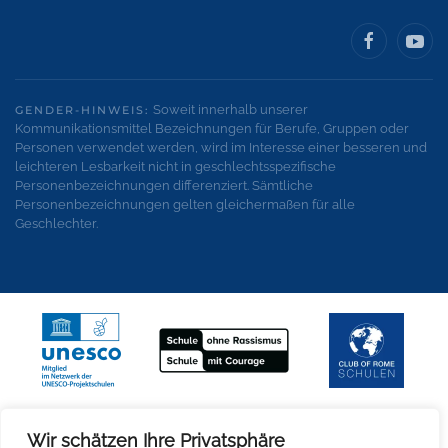
Soweit innerhalb unserer
GENDER-HINWEIS:
Kommunikationsmittel Bezeichnungen für Berufe, Gruppen oder
Personen verwendet werden, wird im Interesse einer besseren und
leichteren Lesbarkeit nicht in geschlechtsspezifische
Personenbezeichnungen differenziert. Sämtliche
Personenbezeichnungen gelten gleichermaßen für alle
Geschlechter.
Wir schätzen Ihre Privatsphäre