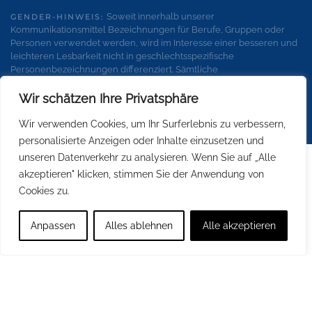
Soweit innerhalb unserer
GENDER-HINWEIS:
Kommunikationsmittel Bezeichnungen für Berufe, Gruppen oder
Personen verwendet werden, wird im Interesse einer besseren und
leichteren Lesbarkeit nicht in geschlechtsspezifische
Personenbezeichnungen differenziert. Sämtliche
Personenbezeichnungen gelten gleichermaßen für alle
Geschlechter.
Wir schätzen Ihre Privatsphäre
Wir verwenden Cookies, um Ihr Surferlebnis zu verbessern,
personalisierte Anzeigen oder Inhalte einzusetzen und
unseren Datenverkehr zu analysieren. Wenn Sie auf „Alle
akzeptieren" klicken, stimmen Sie der Anwendung von
Cookies zu.
Anpassen
Alles ablehnen
Alle akzeptieren