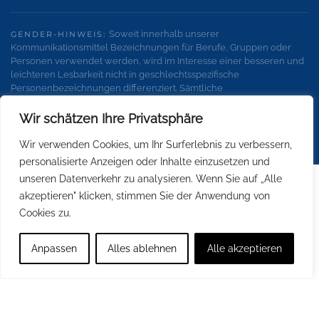
Soweit innerhalb unserer
GENDER-HINWEIS:
Kommunikationsmittel Bezeichnungen für Berufe, Gruppen oder
Personen verwendet werden, wird im Interesse einer besseren und
leichteren Lesbarkeit nicht in geschlechtsspezifische
Personenbezeichnungen differenziert. Sämtliche
Personenbezeichnungen gelten gleichermaßen für alle
Geschlechter.
Wir schätzen Ihre Privatsphäre
Wir verwenden Cookies, um Ihr Surferlebnis zu verbessern,
personalisierte Anzeigen oder Inhalte einzusetzen und
unseren Datenverkehr zu analysieren. Wenn Sie auf „Alle
akzeptieren" klicken, stimmen Sie der Anwendung von
Cookies zu.
Anpassen
Alles ablehnen
Alle akzeptieren