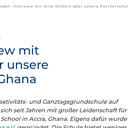
ndet: Interview mit Arne Olchers über unsere Partnerschul
s
iew mit
r unsere
 Ghana
reativitäts- und Ganztagsgrundschule auf
ch seit Jahren mit großer Leidenschaft für
 School in Accra, Ghana. Eigens dafür wurde
a e.V.
gegründet. Die Schule bietet weniger