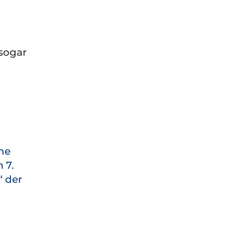
 sogar
ne
 7.
“ der