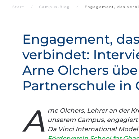
Start
Campus-Blog
Engagement, das verbi
Engagement, da
verbindet: Interv
Arne Olchers übe
Partnerschule in
A
rne Olchers, Lehrer an der K
unserem Campus, engagiert si
Da Vinci International Model
Förderverein School for Ghan