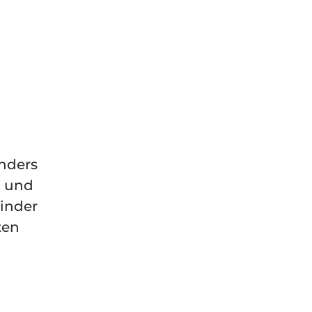
onders
, und
inder
ten