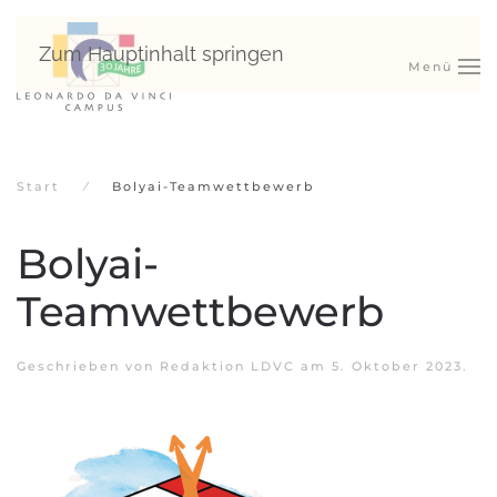
Zum Hauptinhalt springen
Menü
Start
Bolyai-Teamwettbewerb
Bolyai-
Teamwettbewerb
Geschrieben von
Redaktion LDVC
am
5. Oktober 2023
.