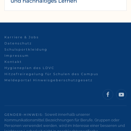
und nachhaltiges Lernen
Karriere & Jobs
Datenschutz
Schulsportkleidung
Impressum
Kontakt
Hygieneplan des LDVC
Hitzefreiregelung für Schulen des Campus
Meldeportal Hinweisgeberschutzgesetz
Soweit innerhalb unserer
GENDER-HINWEIS:
Kommunikationsmittel Bezeichnungen für Berufe, Gruppen oder
Personen verwendet werden, wird im Interesse einer besseren und