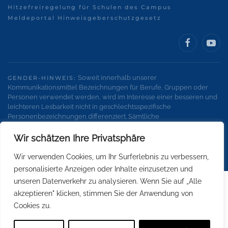
Hitzefreiregelung für Schulen des Campus
Meldeportal Hinweisgeberschutzgesetz
Soweit innerhalb unserer
GENDER-HINWEIS:
Kommunikationsmittel Bezeichnungen für Berufe, Gruppen oder
Personen verwendet werden, wird im Interesse einer besseren und
leichteren Lesbarkeit nicht in geschlechtsspezifische
Personenbezeichnungen differenziert. Sämtliche
Personenbezeichnungen gelten gleichermaßen für alle
Geschlechter.
Wir schätzen Ihre Privatsphäre
Wir verwenden Cookies, um Ihr Surferlebnis zu verbessern,
personalisierte Anzeigen oder Inhalte einzusetzen und
unseren Datenverkehr zu analysieren. Wenn Sie auf „Alle
akzeptieren" klicken, stimmen Sie der Anwendung von
Cookies zu.