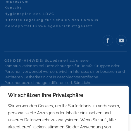
Impressum
Kontakt
Hygieneplan des LDVC
Hitzefreiregelung für Schulen des Campus
Meldeportal Hinweisgeberschutzgesetz
Soweit innerhalb unserer
GENDER-HINWEIS:
Kommunikationsmittel Bezeichnungen für Berufe, Gruppen oder
Personen verwendet werden, wird im Interesse einer besseren und
leichteren Lesbarkeit nicht in geschlechtsspezifische
Personenbezeichnungen differenziert. Sämtliche
Personenbezeichnungen gelten gleichermaßen für alle
Geschlechter.
Wir schätzen Ihre Privatsphäre
Wir verwenden Cookies, um Ihr Surferlebnis zu verbessern,
personalisierte Anzeigen oder Inhalte einzusetzen und
unseren Datenverkehr zu analysieren. Wenn Sie auf „Alle
akzeptieren" klicken, stimmen Sie der Anwendung von