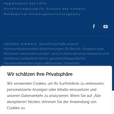
Hygieneplan des LDVC
Hitzefreiregelung für Schulen des Campus
Meldeportal Hinweisgeberschutzgesetz
Soweit innerhalb unserer
GENDER-HINWEIS:
Kommunikationsmittel Bezeichnungen für Berufe, Gruppen oder
Personen verwendet werden, wird im Interesse einer besseren und
leichteren Lesbarkeit nicht in geschlechtsspezifische
Personenbezeichnungen differenziert. Sämtliche
Personenbezeichnungen gelten gleichermaßen für alle
Geschlechter.
Wir schätzen Ihre Privatsphäre
Wir verwenden Cookies, um Ihr Surferlebnis zu verbessern,
personalisierte Anzeigen oder Inhalte einzusetzen und
unseren Datenverkehr zu analysieren. Wenn Sie auf „Alle
akzeptieren" klicken, stimmen Sie der Anwendung von
Cookies zu.