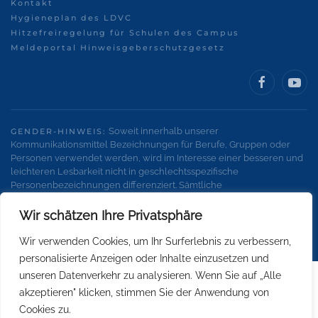
Kontakt
Hygieneplan des LDVC
Hitzefreiregelung für Schulen des Campus
Meldeportal Hinweisgeberschutzgesetz
Soweit innerhalb unserer
GENDER-HINWEIS:
Kommunikationsmittel Bezeichnungen für Berufe, Gruppen oder
Personen verwendet werden, wird im Interesse einer besseren und
leichteren Lesbarkeit nicht in geschlechtsspezifische
Personenbezeichnungen differenziert. Sämtliche
Personenbezeichnungen gelten gleichermaßen für alle
Geschlechter.
Wir schätzen Ihre Privatsphäre
Wir verwenden Cookies, um Ihr Surferlebnis zu verbessern,
personalisierte Anzeigen oder Inhalte einzusetzen und
unseren Datenverkehr zu analysieren. Wenn Sie auf „Alle
akzeptieren" klicken, stimmen Sie der Anwendung von
Cookies zu.