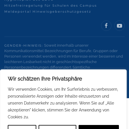
Hitzefreiregelung für Schulen des Campus
Meldeportal Hinweisgeberschutzgesetz
Soweit innerhalb unserer
GENDER-HINWEIS:
Kommunikationsmittel Bezeichnungen für Berufe, Gruppen oder
Personen verwendet werden, wird im Interesse einer besseren und
leichteren Lesbarkeit nicht in geschlechtsspezifische
Personenbezeichnungen differenziert. Sämtliche
Personenbezeichnungen gelten gleichermaßen für alle
Wir schätzen Ihre Privatsphäre
Geschlechter.
Wir verwenden Cookies, um Ihr Surferlebnis zu verbessern,
personalisierte Anzeigen oder Inhalte einzusetzen und
unseren Datenverkehr zu analysieren. Wenn Sie auf „Alle
akzeptieren" klicken, stimmen Sie der Anwendung von
Cookies zu.