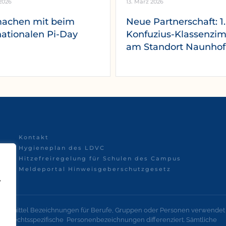
2026
13. März 2026
machen mit beim
Neue Partnerschaft: 1.
nationalen Pi-Day
Konfuzius-Klassenzi
am Standort Naunhof
Kontakt
Hygieneplan des LDVC
Hitzefreiregelung für Schulen des Campus
Meldeportal Hinweisgeberschutzgesetz
,
onsmittel Bezeichnungen für Berufe, Gruppen oder Personen verwendet
geschlechtsspezifische Personenbezeichnungen differenziert. Sämtliche