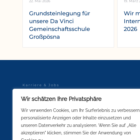
22. Mai 2026
19. März 
Grundsteinlegung für
Wir 
unsere Da Vinci
Inter
Gemeinschaftsschule
2026
Großpösna
Karriere & Jobs
Datenschutz
Wir schätzen Ihre Privatsphäre
Schulsportkleidung
Impressum
Wir verwenden Cookies, um Ihr Surferlebnis zu verbessern
personalisierte Anzeigen oder Inhalte einzusetzen und
unseren Datenverkehr zu analysieren. Wenn Sie auf „Alle
Soweit innerhalb unserer Kommunikati
GENDER-HINWEIS:
akzeptieren" klicken, stimmen Sie der Anwendung von
Interesse einer besseren und leichteren Lesbarkeit nicht in 