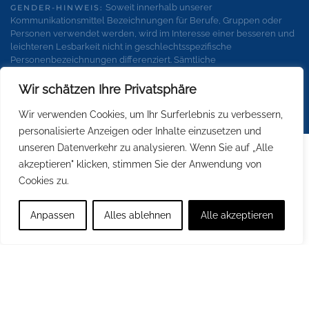
Soweit innerhalb unserer
GENDER-HINWEIS:
Kommunikationsmittel Bezeichnungen für Berufe, Gruppen oder
Personen verwendet werden, wird im Interesse einer besseren und
leichteren Lesbarkeit nicht in geschlechtsspezifische
Personenbezeichnungen differenziert. Sämtliche
Personenbezeichnungen gelten gleichermaßen für alle
Geschlechter.
Wir schätzen Ihre Privatsphäre
Wir verwenden Cookies, um Ihr Surferlebnis zu verbessern,
personalisierte Anzeigen oder Inhalte einzusetzen und
unseren Datenverkehr zu analysieren. Wenn Sie auf „Alle
akzeptieren" klicken, stimmen Sie der Anwendung von
Cookies zu.
Anpassen
Alles ablehnen
Alle akzeptieren