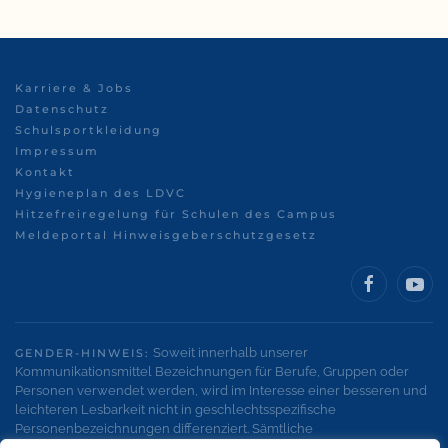
Karriere & Jobs
Datenschutz
Schulsportkleidung
Impressum
Kontakt
Hygieneplan des LDVC
Hitzefreiregelung für Schulen des Campus
Meldeportal Hinweisgeberschutzgesetz
Soweit innerhalb unserer
GENDER-HINWEIS:
Kommunikationsmittel Bezeichnungen für Berufe, Gruppen oder
Personen verwendet werden, wird im Interesse einer besseren und
leichteren Lesbarkeit nicht in geschlechtsspezifische
Personenbezeichnungen differenziert. Sämtliche
Personenbezeichnungen gelten gleichermaßen für alle