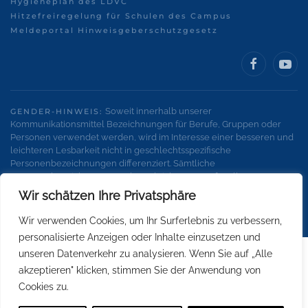
Hygieneplan des LDVC
Hitzefreiregelung für Schulen des Campus
Meldeportal Hinweisgeberschutzgesetz
Soweit innerhalb unserer
GENDER-HINWEIS:
Kommunikationsmittel Bezeichnungen für Berufe, Gruppen oder
Personen verwendet werden, wird im Interesse einer besseren und
leichteren Lesbarkeit nicht in geschlechtsspezifische
Personenbezeichnungen differenziert. Sämtliche
Personenbezeichnungen gelten gleichermaßen für alle
Geschlechter.
Wir schätzen Ihre Privatsphäre
Wir verwenden Cookies, um Ihr Surferlebnis zu verbessern,
personalisierte Anzeigen oder Inhalte einzusetzen und
unseren Datenverkehr zu analysieren. Wenn Sie auf „Alle
akzeptieren" klicken, stimmen Sie der Anwendung von
Cookies zu.