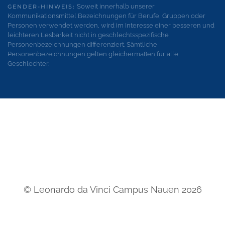
Soweit innerhalb unserer
GENDER-HINWEIS:
Kommunikationsmittel Bezeichnungen für Berufe, Gruppen oder
Personen verwendet werden, wird im Interesse einer besseren und
leichteren Lesbarkeit nicht in geschlechtsspezifische
Personenbezeichnungen differenziert. Sämtliche
Personenbezeichnungen gelten gleichermaßen für alle
Geschlechter.
© Leonardo da Vinci Campus Nauen
2026