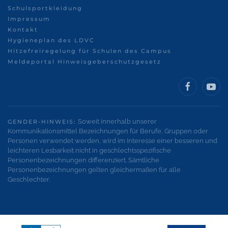
Schulsportkleidung
Impressum
Kontakt
Hygieneplan des LDVC
Hitzefreiregelung für Schulen des Campus
Meldeportal Hinweisgeberschutzgesetz
Soweit innerhalb unserer
GENDER-HINWEIS:
Kommunikationsmittel Bezeichnungen für Berufe, Gruppen oder
Personen verwendet werden, wird im Interesse einer besseren und
leichteren Lesbarkeit nicht in geschlechtsspezifische
Personenbezeichnungen differenziert. Sämtliche
Personenbezeichnungen gelten gleichermaßen für alle
Geschlechter.