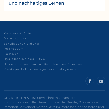
und nachhaltiges Lernen
Karriere & Jobs
Datenschutz
Schulsportkleidung
Impressum
Kontakt
Hygieneplan des LDVC
Hitzefreiregelung für Schulen des Campus
Meldeportal Hinweisgeberschutzgesetz
Soweit innerhalb unserer
GENDER-HINWEIS:
Kommunikationsmittel Bezeichnungen für Berufe, Gruppen oder
Personen verwendet werden, wird im Interesse einer besseren und