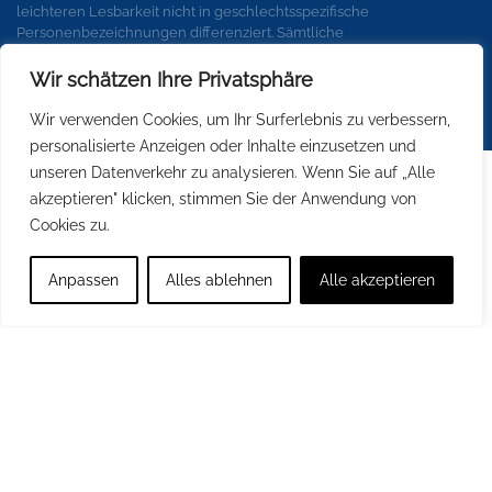
leichteren Lesbarkeit nicht in geschlechtsspezifische
Personenbezeichnungen differenziert. Sämtliche
Personenbezeichnungen gelten gleichermaßen für alle
Geschlechter.
Wir schätzen Ihre Privatsphäre
Wir verwenden Cookies, um Ihr Surferlebnis zu verbessern,
personalisierte Anzeigen oder Inhalte einzusetzen und
unseren Datenverkehr zu analysieren. Wenn Sie auf „Alle
akzeptieren" klicken, stimmen Sie der Anwendung von
Cookies zu.
Anpassen
Alles ablehnen
Alle akzeptieren