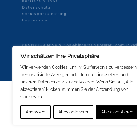
Karriere & Jobs
Datenschutz
Schulsportkleidung
Impressum
Soweit innerhalb unserer Kommunikati
GENDER-HINWEIS:
Interesse einer besseren und leichteren Lesbarkeit nicht in 
Wir schätzen Ihre Privatsphäre
Personenbezeichnungen gelten gleichermaßen für alle Gesch
Wir verwenden Cookies, um Ihr Surferlebnis zu verbessern
personalisierte Anzeigen oder Inhalte einzusetzen und
unseren Datenverkehr zu analysieren. Wenn Sie auf „Alle
akzeptieren" klicken, stimmen Sie der Anwendung von
Cookies zu.
Anpassen
Alles ablehnen
Alle akzeptieren