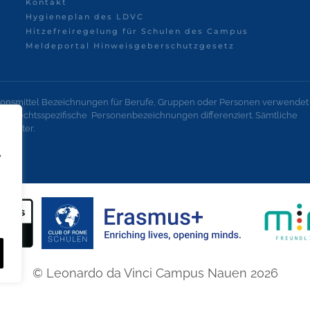
Kontakt
Hygieneplan des LDVC
Hitzefreiregelung für Schulen des Campus
Meldeportal Hinweisgeberschutzgesetz
onsmittel Bezeichnungen für Berufe, Gruppen oder Personen verwendet
geschlechtsspezifische Personenbezeichnungen differenziert. Sämtliche
lechter.
,
© Leonardo da Vinci Campus Nauen
2026