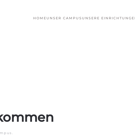
HOME
UNSER CAMPUS
UNSERE EINRICHTUNGE
g
 kommen
mpus
.