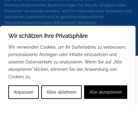
Kommunikationsmittel Bezeichnungen für Berufe, Gruppen oder
Personen verwendet werden, wird im Interesse einer besseren und
leichteren Lesbarkeit nicht in geschlechtsspezifische
Personenbezeichnungen differenziert. Sämtliche
Personenbezeichnungen gelten gleichermaßen für alle
Geschlechter.
Wir schätzen Ihre Privatsphäre
Wir verwenden Cookies, um Ihr Surferlebnis zu verbessern,
personalisierte Anzeigen oder Inhalte einzusetzen und
unseren Datenverkehr zu analysieren. Wenn Sie auf „Alle
akzeptieren" klicken, stimmen Sie der Anwendung von
Cookies zu.
Anpassen
Alles ablehnen
Alle akzeptieren