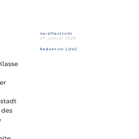
Veröffentlicht
27. Januar 2020
Redaktion LDVC
Klasse
er
lstadt
 des
e
eite