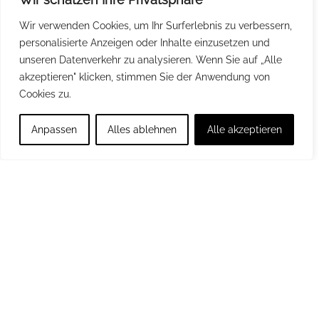
Nach 9 Runden stand Lene mit 6,5
Wir verwenden Cookies, um Ihr Surferlebnis zu verbessern,
Punkten auf Platz 1 (mit der besseren
personalisierte Anzeigen oder Inhalte einzusetzen und
Zweitwertung) vor der punktgleichen
unseren Datenverkehr zu analysieren. Wenn Sie auf „Alle
Rüdersdorferin Lia Niehusen. Jetzt
akzeptieren" klicken, stimmen Sie der Anwendung von
drücken wir Lene die Daumen bei der
Cookies zu.
deutschen Einzelmeisterschaft!
Anpassen
Alles ablehnen
Alle akzeptieren
Übrigens: Die längste Partie der LEM mit
95 Zügen gab es zwischen Sven-Jonas
Middendorf von unserem
Internationalen Gymnasium und Sadik
Bugra.