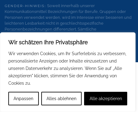
Soweit innerhalb unserer
GENDER-HINWEIS:
Kommunikationsmittel Bezeichnungen für Berufe, Gruppen oder
Personen verwendet werden, wird im Interesse einer besseren und
leichteren Lesbarkeit nicht in geschlechtsspezifische
Personenbezeichnungen differenziert. Sämtliche
Personenbezeichnungen gelten gleichermaßen für alle
Geschlechter.
Wir schätzen Ihre Privatsphäre
Wir verwenden Cookies, um Ihr Surferlebnis zu verbessern,
personalisierte Anzeigen oder Inhalte einzusetzen und
unseren Datenverkehr zu analysieren. Wenn Sie auf „Alle
akzeptieren" klicken, stimmen Sie der Anwendung von
Cookies zu.
Anpassen
Alles ablehnen
Alle akzeptieren