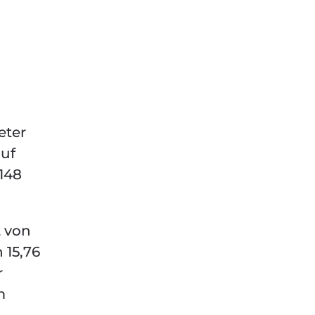
eter
auf
148
t von
 15,76
r
m