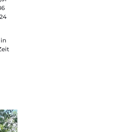
86
,24
 in
Zeit