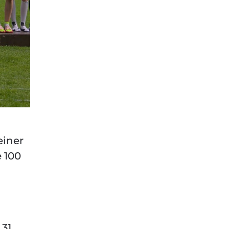
einer
 100
.
,31