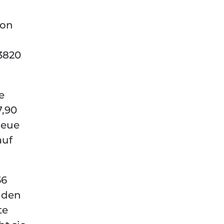
von
3820
e
7,90
neue
auf
56
nden
te