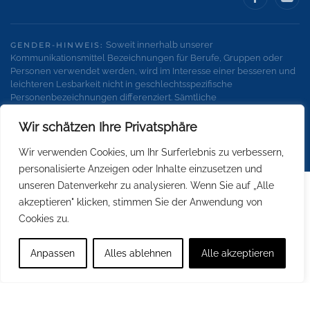
Soweit innerhalb unserer
GENDER-HINWEIS:
Kommunikationsmittel Bezeichnungen für Berufe, Gruppen oder
Personen verwendet werden, wird im Interesse einer besseren und
leichteren Lesbarkeit nicht in geschlechtsspezifische
Personenbezeichnungen differenziert. Sämtliche
Personenbezeichnungen gelten gleichermaßen für alle
Geschlechter.
Wir schätzen Ihre Privatsphäre
Wir verwenden Cookies, um Ihr Surferlebnis zu verbessern,
personalisierte Anzeigen oder Inhalte einzusetzen und
unseren Datenverkehr zu analysieren. Wenn Sie auf „Alle
akzeptieren" klicken, stimmen Sie der Anwendung von
Cookies zu.
Anpassen
Alles ablehnen
Alle akzeptieren