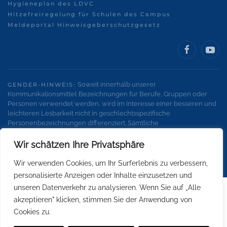
Hygieneplan des LDVC
Hitzefreiregelung für Schulen des Campus
Meldeportal Hinweisgeberschutzgesetz
Soweit innerhalb unserer
GENDER-HINWEIS:
Kommunikationsmittel Bezeichnungen für Berufe, Gruppen oder
Personen verwendet werden, wird im Interesse einer besseren und
leichteren Lesbarkeit nicht in geschlechtsspezifische
Personenbezeichnungen differenziert. Sämtliche
Personenbezeichnungen gelten gleichermaßen für alle
Geschlechter.
Wir schätzen Ihre Privatsphäre
Wir verwenden Cookies, um Ihr Surferlebnis zu verbessern,
personalisierte Anzeigen oder Inhalte einzusetzen und
unseren Datenverkehr zu analysieren. Wenn Sie auf „Alle
akzeptieren" klicken, stimmen Sie der Anwendung von
Cookies zu.