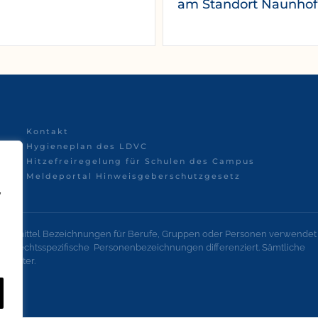
am Standort Naunhof
Kontakt
Hygieneplan des LDVC
Hitzefreiregelung für Schulen des Campus
Meldeportal Hinweisgeberschutzgesetz
,
onsmittel Bezeichnungen für Berufe, Gruppen oder Personen verwendet
geschlechtsspezifische Personenbezeichnungen differenziert. Sämtliche
lechter.