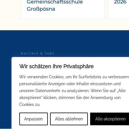
Gemeinschaftsschule
2026
Großpösna
Karriere & Jobs
Datenschutz
Wir schätzen Ihre Privatsphäre
Schulsportkleidung
Impressum
Wir verwenden Cookies, um Ihr Surferlebnis zu verbessern
personalisierte Anzeigen oder Inhalte einzusetzen und
unseren Datenverkehr zu analysieren. Wenn Sie auf „Alle
Soweit innerhalb unserer Kommunikati
GENDER-HINWEIS:
akzeptieren" klicken, stimmen Sie der Anwendung von
Interesse einer besseren und leichteren Lesbarkeit nicht in 
Cookies zu.
Personenbezeichnungen gelten gleichermaßen für alle Gesch
Anpassen
Alles ablehnen
Alle akzeptieren