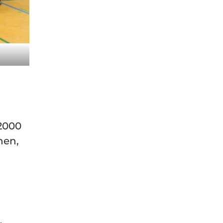
2000
nen,