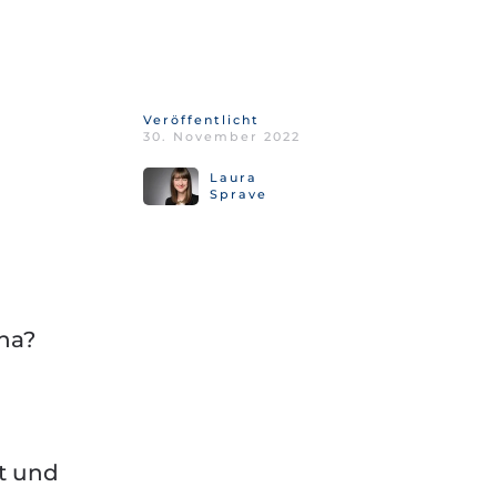
Veröffentlicht
30. November 2022
Laura
Sprave
ona?
d
t und