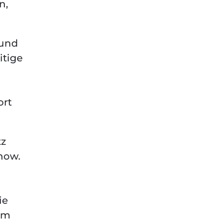
n,
 und
itige
ort
tz
now.
ie
um