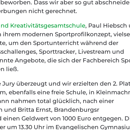
beworben. Dass wir aber so gut abschneide
erbungen nicht gerechnet.
und Kreativitätsgesamtschule
, Paul Hiebsch
ihrem modernen Sportprofilkonzept, vielse
e, um den Sportunterricht während der
schallenges, Sporttracker, Livestream und
nte Angebote, die sich der Fachbereich Sp
n ließ.
e Jury überzeugt und wir erzielten den 2. Pla
 ebenfalls eine freie Schule, in Kleinmach
n nahmen total glücklich, nach einer
n und Britta Ernst, Brandenburgsr
d einen Geldwert von 1000 Euro entgegen. D
ber um 13.30 Uhr im Evangelischen Gymnasi