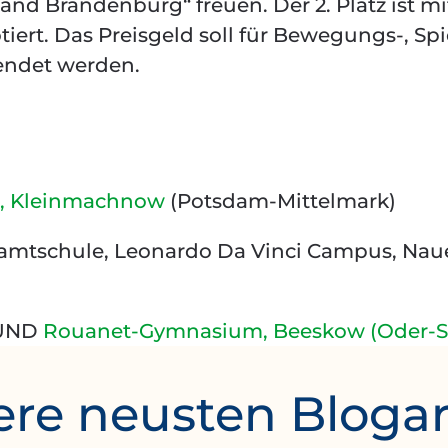
and Brandenburg“ freuen. Der 2. Platz ist mi
tiert. Das Preisgeld soll für Bewegungs-, Spi
endet werden.
, Kleinmachnow
(Potsdam-Mittelmark)
esamtschule, Leonardo Da Vinci Campus, Na
 UND
Rouanet-Gymnasium, Beeskow (Oder-S
re neusten Blogar