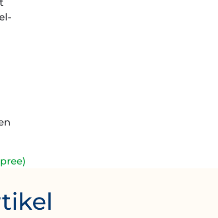
t
el-
uen
pree)
tikel