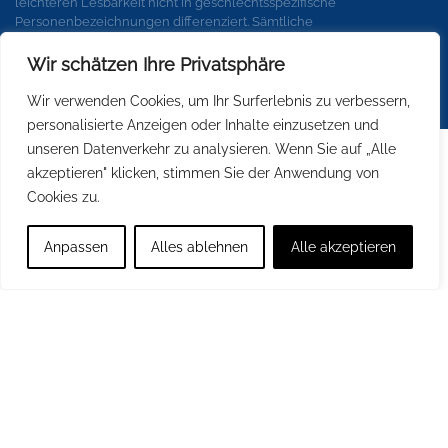
leichteren Lesbarkeit nicht in geschlechtsspezifische
Personenbezeichnungen differenziert. Sämtliche
Personenbezeichnungen gelten gleichermaßen für alle
Geschlechter.
Wir schätzen Ihre Privatsphäre
Wir verwenden Cookies, um Ihr Surferlebnis zu verbessern,
personalisierte Anzeigen oder Inhalte einzusetzen und
unseren Datenverkehr zu analysieren. Wenn Sie auf „Alle
akzeptieren" klicken, stimmen Sie der Anwendung von
Cookies zu.
Anpassen
Alles ablehnen
Alle akzeptieren
© Leonardo da Vinci Campus Nauen
2026