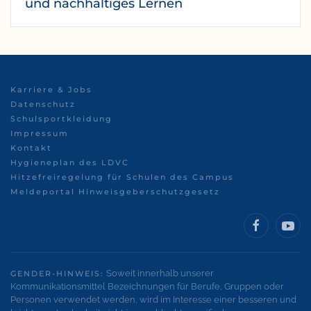
und nachhaltiges Lernen
Karriere & Jobs
Datenschutz
Schulsportkleidung
Impressum
Kontakt
Hygieneplan des LDVC
Hitzefreiregelung für Schulen des Campus
Meldeportal Hinweisgeberschutzgesetz
Soweit innerhalb unserer
GENDER-HINWEIS:
Kommunikationsmittel Bezeichnungen für Berufe, Gruppen oder
Personen verwendet werden, wird im Interesse einer besseren und