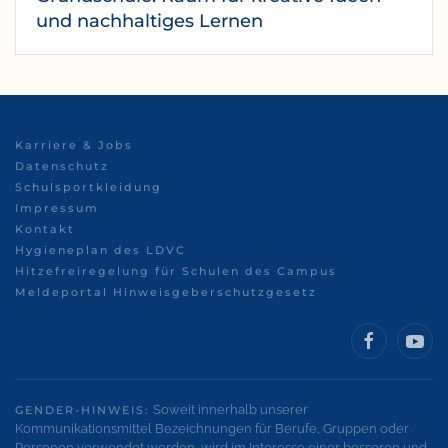
und nachhaltiges Lernen
Karriere & Jobs
Datenschutz
Schulsportkleidung
Impressum
Kontakt
Hygieneplan des LDVC
Hitzefreiregelung für Schulen des Campus
Meldeportal Hinweisgeberschutzgesetz
Soweit innerhalb unserer
GENDER-HINWEIS:
Kommunikationsmittel Bezeichnungen für Berufe, Gruppen oder
Personen verwendet werden, wird im Interesse einer besseren und