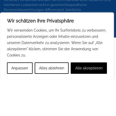
leichteren Lesbarkeit nicht in geschlechtsspezifische
Personenbezeichnungen differenziert. Sämtliche
Personenbezeichnungen gelten gleichermaßen für alle
Geschlechter.
Wir schätzen Ihre Privatsphäre
Wir verwenden Cookies, um Ihr Surferlebnis zu verbessern,
personalisierte Anzeigen oder Inhalte einzusetzen und
unseren Datenverkehr zu analysieren. Wenn Sie auf „Alle
akzeptieren" klicken, stimmen Sie der Anwendung von
Cookies zu.
Anpassen
Alles ablehnen
Alle akzeptieren