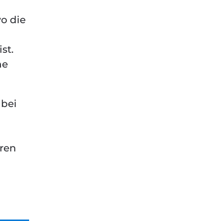
o die
st.
he
 bei
eren