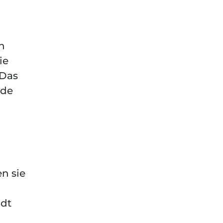
n
ie
 Das
nde
en sie
adt