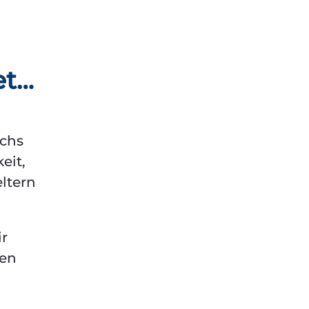
et…
echs
eit,
eltern
ir
nen