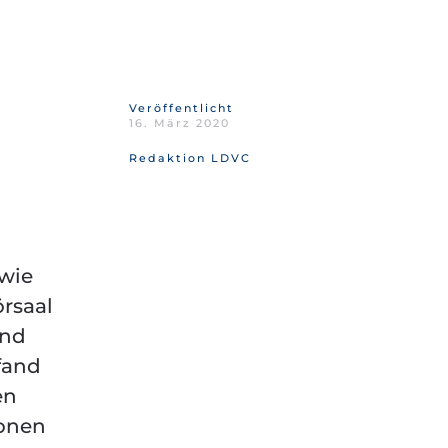
Veröffentlicht
16. März 2020
Redaktion LDVC
 wie
örsaal
und
fand
en
ionen