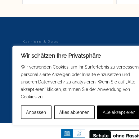
Karriere & Jobs
Datenschutz
Wir schätzen Ihre Privatsphäre
Schulsportkleidung
Impressum
Wir verwenden Cookies, um Ihr Surferlebnis zu verbessern
personalisierte Anzeigen oder Inhalte einzusetzen und
unseren Datenverkehr zu analysieren. Wenn Sie auf „Alle
Soweit innerhalb unserer Kommunikati
GENDER-HINWEIS:
akzeptieren" klicken, stimmen Sie der Anwendung von
Interesse einer besseren und leichteren Lesbarkeit nicht in 
Cookies zu.
Personenbezeichnungen gelten gleichermaßen für alle Gesch
Anpassen
Alles ablehnen
Alle akzeptieren