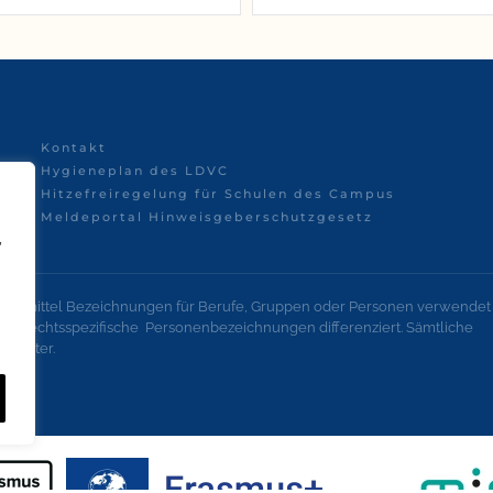
Kontakt
Hygieneplan des LDVC
Hitzefreiregelung für Schulen des Campus
Meldeportal Hinweisgeberschutzgesetz
,
onsmittel Bezeichnungen für Berufe, Gruppen oder Personen verwendet
geschlechtsspezifische Personenbezeichnungen differenziert. Sämtliche
lechter.