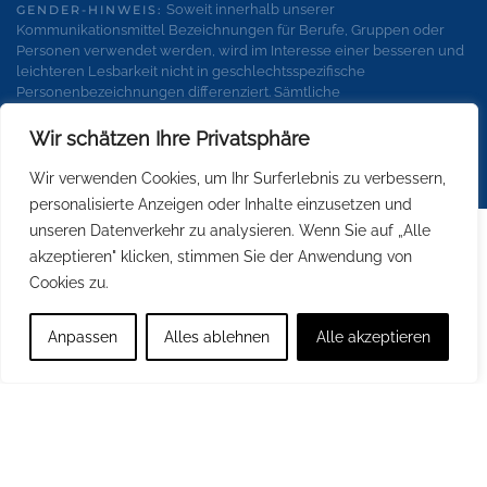
Soweit innerhalb unserer
GENDER-HINWEIS:
Kommunikationsmittel Bezeichnungen für Berufe, Gruppen oder
Personen verwendet werden, wird im Interesse einer besseren und
leichteren Lesbarkeit nicht in geschlechtsspezifische
Personenbezeichnungen differenziert. Sämtliche
Personenbezeichnungen gelten gleichermaßen für alle
Geschlechter.
Wir schätzen Ihre Privatsphäre
Wir verwenden Cookies, um Ihr Surferlebnis zu verbessern,
personalisierte Anzeigen oder Inhalte einzusetzen und
unseren Datenverkehr zu analysieren. Wenn Sie auf „Alle
akzeptieren" klicken, stimmen Sie der Anwendung von
Cookies zu.
Anpassen
Alles ablehnen
Alle akzeptieren