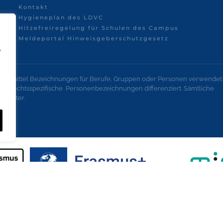
Kontakt
Hygieneplan des LDVC
Hitzefreiregelung für Schulen des Campus
Meldeportal Hinweisgeberschutzgesetz
,
onsmittel Bezeichnungen für Berufe, Gruppen oder Personen verwendet
geschlechtsspezifische Personenbezeichnungen differenziert. Sämtliche
lechter.
© Leonardo da Vinci Campus Nauen
2026