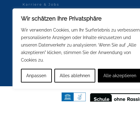
Karriere & Jobs
Datenschutz
Wir schätzen Ihre Privatsphäre
Schulsportkleidung
Impressum
Wir verwenden Cookies, um Ihr Surferlebnis zu verbessern
personalisierte Anzeigen oder Inhalte einzusetzen und
unseren Datenverkehr zu analysieren. Wenn Sie auf „Alle
Soweit innerhalb unserer Kommunikati
GENDER-HINWEIS:
akzeptieren" klicken, stimmen Sie der Anwendung von
Interesse einer besseren und leichteren Lesbarkeit nicht in 
Cookies zu.
Personenbezeichnungen gelten gleichermaßen für alle Gesch
Anpassen
Alles ablehnen
Alle akzeptieren