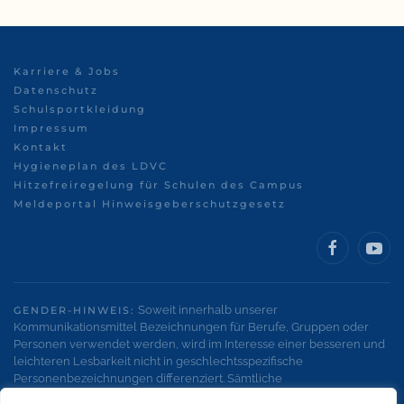
Karriere & Jobs
Datenschutz
Schulsportkleidung
Impressum
Kontakt
Hygieneplan des LDVC
Hitzefreiregelung für Schulen des Campus
Meldeportal Hinweisgeberschutzgesetz
Soweit innerhalb unserer
GENDER-HINWEIS:
Kommunikationsmittel Bezeichnungen für Berufe, Gruppen oder
Personen verwendet werden, wird im Interesse einer besseren und
leichteren Lesbarkeit nicht in geschlechtsspezifische
Personenbezeichnungen differenziert. Sämtliche
Personenbezeichnungen gelten gleichermaßen für alle