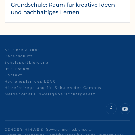
Grundschule: Raum für kreative Ideen
und nachhaltiges Lernen
Karriere & Jobs
Datenschutz
Schulsportkleidung
Impressum
Kontakt
Hygieneplan des LDVC
Hitzefreiregelung für Schulen des Campus
Meldeportal Hinweisgeberschutzgesetz
Soweit innerhalb unserer
GENDER-HINWEIS: