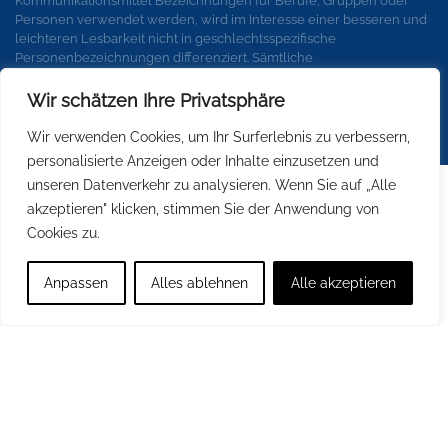
Kommunikationsmittel Bezeichnungen für Berufe, Gruppen oder
Personen verwendet werden, wird im Interesse einer besseren und
leichteren Lesbarkeit nicht in geschlechtsspezifische
Personenbezeichnungen differenziert. Sämtliche
Personenbezeichnungen gelten gleichermaßen für alle
Geschlechter.
Wir schätzen Ihre Privatsphäre
Wir verwenden Cookies, um Ihr Surferlebnis zu verbessern,
personalisierte Anzeigen oder Inhalte einzusetzen und
unseren Datenverkehr zu analysieren. Wenn Sie auf „Alle
akzeptieren" klicken, stimmen Sie der Anwendung von
Cookies zu.
Anpassen
Alles ablehnen
Alle akzeptieren