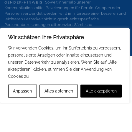
Soweit innerhalb unserer
GENDER-HINWEIS:
Kommunikationsmittel Bezeichnungen für Berufe, Gruppen oder
Personen verwendet werden, wird im Interesse einer besseren und
leichteren Lesbarkeit nicht in geschlechtsspezifische
Personenbezeichnungen differenziert. Sämtliche
Personenbezeichnungen gelten gleichermaßen für alle
Geschlechter.
Wir schätzen Ihre Privatsphäre
Wir verwenden Cookies, um Ihr Surferlebnis zu verbessern,
personalisierte Anzeigen oder Inhalte einzusetzen und
unseren Datenverkehr zu analysieren. Wenn Sie auf „Alle
akzeptieren" klicken, stimmen Sie der Anwendung von
Cookies zu.
Anpassen
Alles ablehnen
Alle akzeptieren