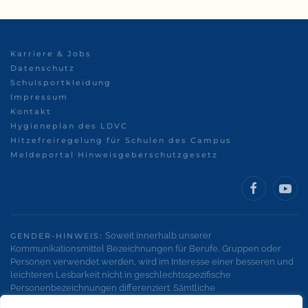
Karriere & Jobs
Datenschutz
Schulsportkleidung
Impressum
Kontakt
Hygieneplan des LDVC
Hitzefreiregelung für Schulen des Campus
Meldeportal Hinweisgeberschutzgesetz
Soweit innerhalb unserer
GENDER-HINWEIS:
Kommunikationsmittel Bezeichnungen für Berufe, Gruppen oder
Personen verwendet werden, wird im Interesse einer besseren und
leichteren Lesbarkeit nicht in geschlechtsspezifische
Personenbezeichnungen differenziert. Sämtliche
Personenbezeichnungen gelten gleichermaßen für alle