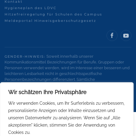
Kontakt
Hygieneplan des LDVC
Hitzefreiregelung für Schulen des Campus
Meldeportal Hinweisgeberschutzgesetz
Soweit innerhalb unserer
GENDER-HINWEIS:
Kommunikationsmittel Bezeichnungen für Berufe, Gruppen oder
Personen verwendet werden, wird im Interesse einer besseren und
leichteren Lesbarkeit nicht in geschlechtsspezifische
Personenbezeichnungen differenziert. Sämtliche
Personenbezeichnungen gelten gleichermaßen für alle
Geschlechter.
Wir schätzen Ihre Privatsphäre
Wir verwenden Cookies, um Ihr Surferlebnis zu verbessern,
personalisierte Anzeigen oder Inhalte einzusetzen und
unseren Datenverkehr zu analysieren. Wenn Sie auf „Alle
akzeptieren" klicken, stimmen Sie der Anwendung von
Cookies zu.