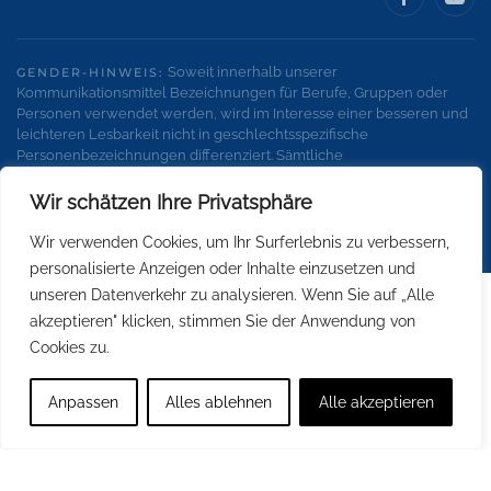
Soweit innerhalb unserer
GENDER-HINWEIS:
Kommunikationsmittel Bezeichnungen für Berufe, Gruppen oder
Personen verwendet werden, wird im Interesse einer besseren und
leichteren Lesbarkeit nicht in geschlechtsspezifische
Personenbezeichnungen differenziert. Sämtliche
Personenbezeichnungen gelten gleichermaßen für alle
Geschlechter.
Wir schätzen Ihre Privatsphäre
Wir verwenden Cookies, um Ihr Surferlebnis zu verbessern,
personalisierte Anzeigen oder Inhalte einzusetzen und
unseren Datenverkehr zu analysieren. Wenn Sie auf „Alle
akzeptieren" klicken, stimmen Sie der Anwendung von
Cookies zu.
Anpassen
Alles ablehnen
Alle akzeptieren