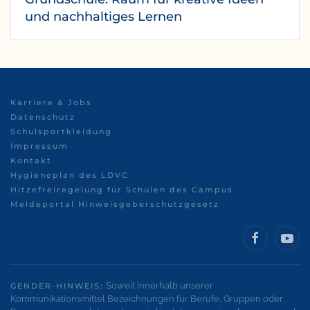
und nachhaltiges Lernen
Karriere & Jobs
Datenschutz
Schulsportkleidung
Impressum
Kontakt
Hygieneplan des LDVC
Hitzefreiregelung für Schulen des Campus
Meldeportal Hinweisgeberschutzgesetz
Soweit innerhalb unserer
GENDER-HINWEIS:
Kommunikationsmittel Bezeichnungen für Berufe, Gruppen oder