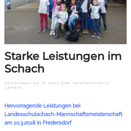
Starke Leistungen im
Schach
Geschrieben am
15. März 2018
. Veröffentlicht in
Campus
.
Hervorragende Leistungen bei
Landesschulschach-Mannschaftsmeisterschaft
am 10.3.2018 in Fredersdorf