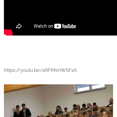
https://youtu.be/aRFMsHWSFsA