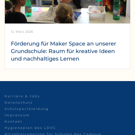
12. März 2026
Förderung für Maker Space an unserer
Grundschule: Raum für kreative Ideen
und nachhaltiges Lernen
Karriere & Jobs
Datenschutz
Schulsportkleidung
Impressum
Kontakt
Hygieneplan des LDVC
Hitzefreiregelung für Schulen des Campus